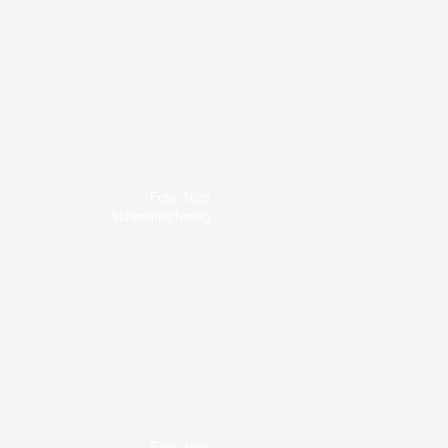
Foto: Nico
Schimmelpfennig
Foto: Nico