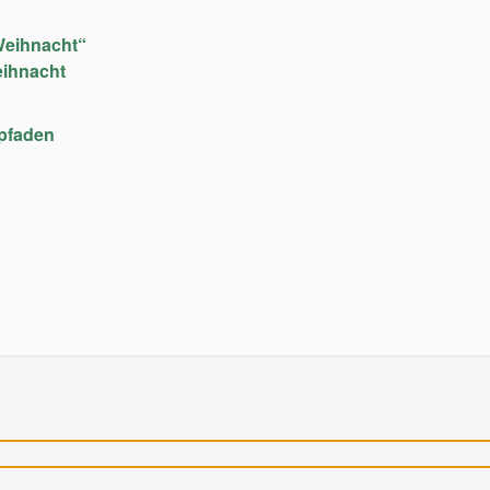
Weihnacht“
eihnacht
upfaden