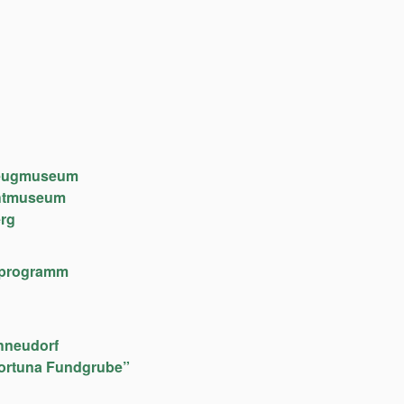
lzeugmuseum
chtmuseum
rg
lfeprogramm
hneudorf
ortuna Fundgrube”