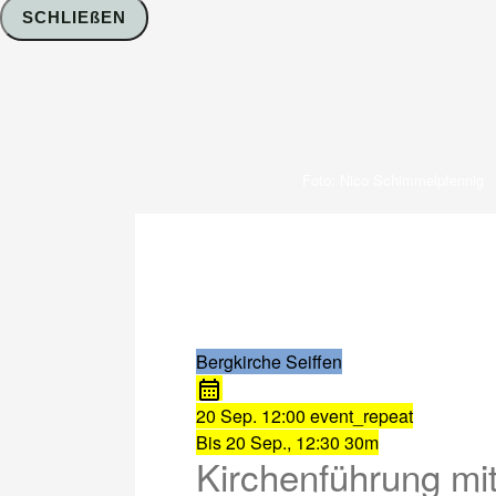
SCHLIEßEN
Foto: Nico Schimmelpfennig
Bergkirche Seiffen
20 Sep.
12:00
event_repeat
Bis
20 Sep., 12:30
30m
Kirchenführung mit