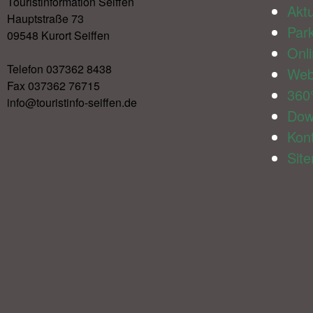
Touristinformation Seiffen
Aktu
Hauptstraße 73
Par
09548 Kurort Seiffen
Onl
Telefon 037362 8438
We
Fax 037362 76715
360
info@touristinfo-seiffen.de
Dow
Kon
Sit