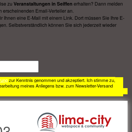
ise zu
Veranstal­tungen in Seiffen
erhalten? Dann melden
h erscheinenden Email-Verteiler an.
Ihnen eine E-Mail mit einem Link. Dort müssen Sie Ihre E-
en. Selbstverständlich können Sie sich jederzeit wieder
rung
zur Kenntnis genommen und akzeptiert. Ich stimme zu,
earbeitung meines Anliegens bzw. zum Newsletter-Versand
03