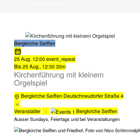
Schimmelpfennig
Bergkirche Seiffen
25 Aug.
12:00
event_repeat
Bis
25 Aug., 12:30
30m
Kirchenführung mit kleinem
Orgelspiel
Bergkirche Seiffen
Deutschneudorfer Straße 4
Veranstalter
Bergkirche Seiffen
Ausser Sundays, Feiertags und bei Veranstaltungen