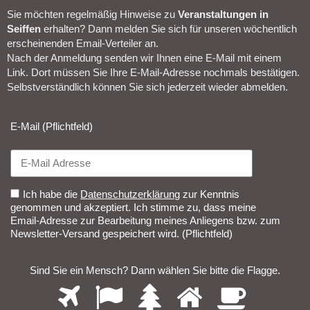
Sie möchten regelmäßig Hinweise zu
Veranstal­tungen in
Seiffen
erhalten? Dann melden Sie sich für unseren wöchentlich
erscheinenden Email-Verteiler an.
Nach der Anmeldung senden wir Ihnen eine E-Mail mit einem
Link. Dort müssen Sie Ihre E-Mail-Adresse nochmals bestätigen.
Selbstverständlich können Sie sich jederzeit wieder abmelden.​
E-Mail (Pflichtfeld)
Ich habe die
Datenschutzerklärung
zur Kenntnis
genommen und akzeptiert. Ich stimme zu, dass meine
Email-Adresse zur Bearbeitung meines Anliegens bzw. zum
Newsletter-Versand gespeichert wird. (Pflichtfeld)
Sind Sie ein Mensch? Dann wählen Sie bitte
die Flagge
.
1
2
3
4
5
Sind
Sie