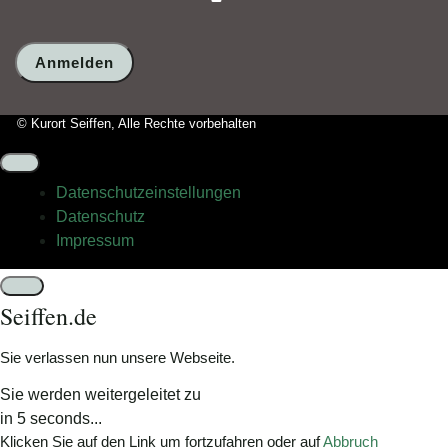
ein
Mensch?
Dann
wählen
Sie
bitte
© Kurort Seiffen, Alle Rechte vorbehalten
die
Flagge.
Datenschutz­einstellungen
Datenschutz
Impressum
Schließen
Seiffen.de
Sie verlassen nun unsere Webseite.
Sie werden weitergeleitet zu
in
5
seconds...
Klicken Sie auf den Link um fortzufahren oder auf
Abbruch