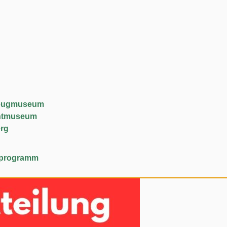
lzeugmuseum
chtmuseum
rg
lfeprogramm
hneudorf
ortuna Fundgrube”