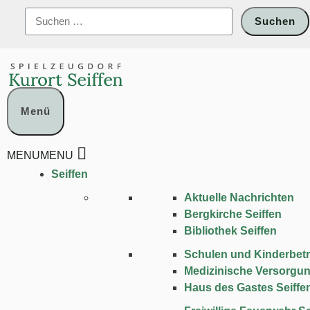
Zum
Suchen
Inhalt
nach:
springen
Menü
MENU
MENU
Seiffen
Aktuelle Nachrichten
Bergkirche Seiffen
Bibliothek Seiffen
Schulen und Kinder­bet
Medizinische Versorgu
Haus des Gastes Seiffe