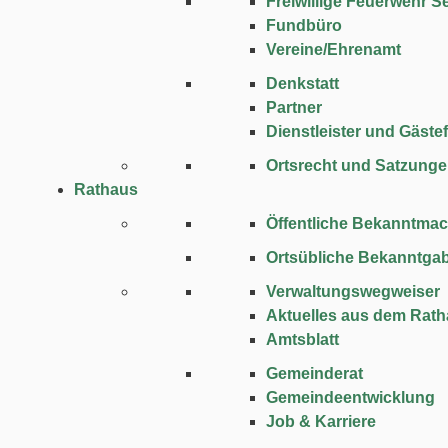
Freiwillige Feuerwehr Se
Fundbüro
Vereine/Ehrenamt
Denkstatt
Partner
Dienstleister und Gäste
Ortsrecht und Satzung
Rathaus
Öffentliche Bekanntma
Ortsübliche Bekanntga
Verwaltungswegweiser
Aktuelles aus dem Rat
Amtsblatt
Gemeinderat
Gemeindeentwicklung
Job & Karriere