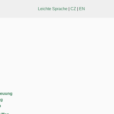
Leichte Sprache
|
CZ
|
EN
reuung
ng
n