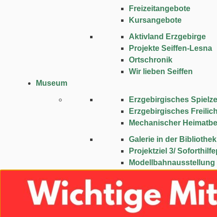
Freizeitangebote
Kursangebote
Aktivland Erzgebirge
Projekte Seiffen-Lesna
Ortschronik
Wir lieben Seiffen
Museum
Erzgebirgisches Spie
Erzgebirgisches Freili
Mechanischer Heimatbe
Galerie in der Bibliothek
Projektziel 3/ Soforthi
Modellbahnausstellung
Museum und Archiv
Heimatmuseum Deutsc
Abenteuer Bergwerk “F
Weihnachten