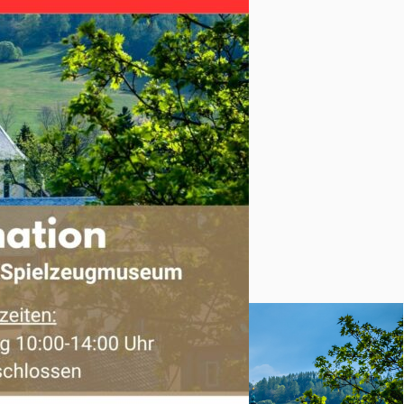
Weihnacht“
eihnacht
upfaden