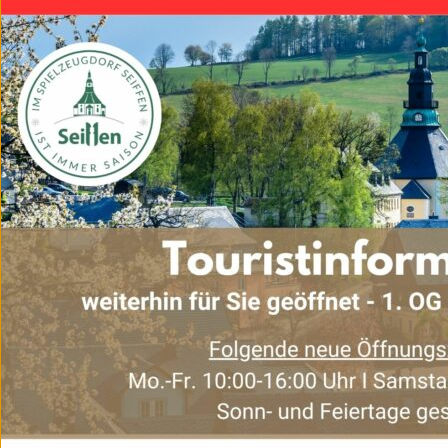
Seiffener Weihnacht
Bewerbung „Seiffener 
Anfahrt zur Seiffener W
Wunschbriefkasten
Lichterzug auf Bergba
Rentiermobil
Zinnwerkstatt
Seiffener Sternenmarkt
Weihnachtskalender
Höhepunkte