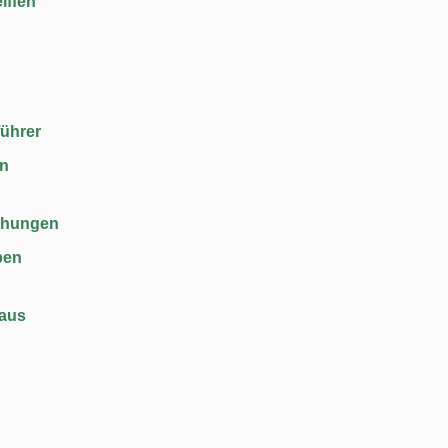
iffen
führer
en
chungen
ben
haus