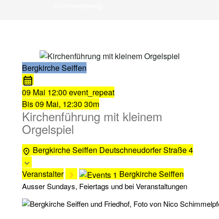
Schimmelpfennig
Bergkirche Seiffen
09 Mai
12:00
event_repeat
Bis
09 Mai, 12:30
30m
Kirchenführung mit kleinem
Orgelspiel
Bergkirche Seiffen
Deutschneudorfer Straße 4
Veranstalter
Bergkirche Seiffen
Ausser Sundays, Feiertags und bei Veranstaltungen