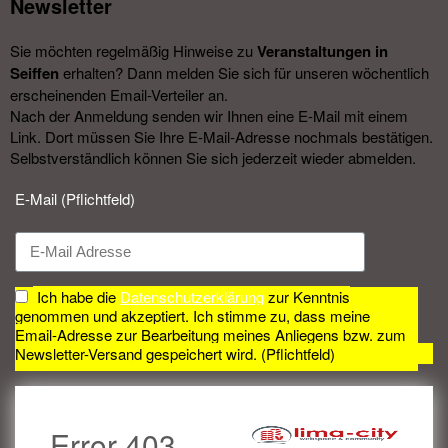
Newsletter​
Sie möchten regelmäßig Hinweise zu
Veranstal­tungen in
Seiffen
erhalten? Dann melden Sie sich für unseren wöchentlich
erscheinenden Email-Verteiler an.
Nach der Anmeldung senden wir Ihnen eine E-Mail mit einem
Link. Dort müssen Sie Ihre E-Mail-Adresse nochmals bestätigen.
Selbstverständlich können Sie sich jederzeit wieder abmelden.​
E-Mail (Pflichtfeld)
Ich habe die
Datenschutzerklärung
zur Kenntnis
genommen und akzeptiert. Ich stimme zu, dass meine
Email-Adresse zur Bearbeitung meines Anliegens bzw. zum
Newsletter-Versand gespeichert wird. (Pflichtfeld)
Error 403