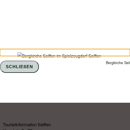
Bergkirche Sei
SCHLIEßEN
Touristinformation Seiffen