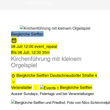
Schimmelpfennig
Bergkirche Seiffen
08 Juli
12:00
event_repeat
Bis
08 Juli, 12:30
30m
Kirchenführung mit kleinem
Orgelspiel
Bergkirche Seiffen
Deutschneudorfer Straße 4
Veranstalter
Bergkirche Seiffen
Ausser Sundays, Feiertags und bei Veranstaltungen