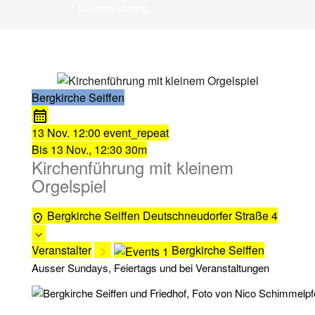
Schimmelpfennig
Bergkirche Seiffen
13 Nov.
12:00
event_repeat
Bis
13 Nov., 12:30
30m
Kirchenführung mit kleinem
Orgelspiel
Bergkirche Seiffen
Deutschneudorfer Straße 4
Veranstalter
Bergkirche Seiffen
Ausser Sundays, Feiertags und bei Veranstaltungen