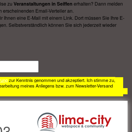
ise zu
Veranstal­tungen in Seiffen
erhalten? Dann melden
h erscheinenden Email-Verteiler an.
Ihnen eine E-Mail mit einem Link. Dort müssen Sie Ihre E-
en. Selbstverständlich können Sie sich jederzeit wieder
rung
zur Kenntnis genommen und akzeptiert. Ich stimme zu,
earbeitung meines Anliegens bzw. zum Newsletter-Versand
03