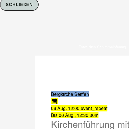
SCHLIEßEN
Foto: Nico Schimmelpfennig
Bergkirche Seiffen
06 Aug.
12:00
event_repeat
Bis
06 Aug., 12:30
30m
Kirchenführung mit