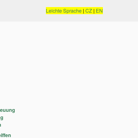
Leichte Sprache
|
CZ
|
EN
reuung
ng
n
iffen