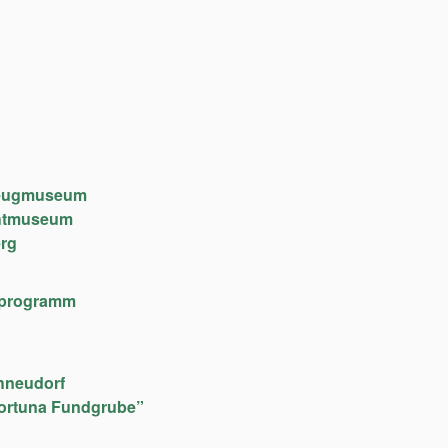
lzeugmuseum
chtmuseum
rg
lfeprogramm
hneudorf
ortuna Fundgrube”