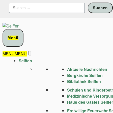
Zum
Suchen
Inhalt
nach:
springen
Menü
MENU
MENU
Seiffen
Aktuelle Nachrichten
Bergkirche Seiffen
Bibliothek Seiffen
Schulen und Kinder­bet
Medizinische Versorgu
Haus des Gastes Seiffe
Freiwillige Feuerwehr Se