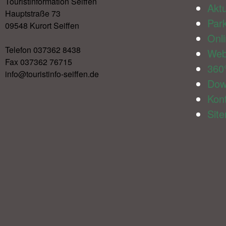
Touristinformation Seiffen
Aktu
Hauptstraße 73
Par
09548 Kurort Seiffen
Onl
Telefon 037362 8438
We
Fax 037362 76715
360
info@touristinfo-seiffen.de
Dow
Kon
Sit