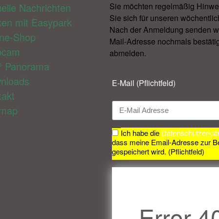
elle Nachrichten
Sie möchten regelmäßig Hinwe
Sie sich für unseren wöchentlic
ken mit Easypark
Nach der Anmeldung senden wir 
ine-Shop
Mail-Adresse nochmals bestätig
bcam
abmelden.​
° Panorama
nloads
E-Mail (Pflichtfeld)
takt
emap
Ich habe die
Datenschutzerklä
dass meine Email-Adresse zur B
gespeichert wird. (Pflichtfeld)
Error 4