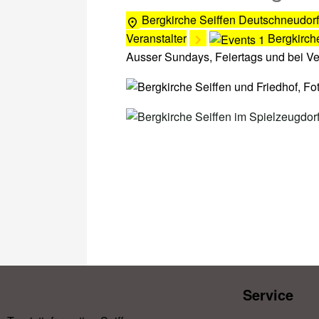
Bergkirche Seiffen
Deutschneudorf
Veranstalter
Bergkirch
Ausser Sundays, Feiertags und bei V
Service​