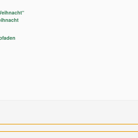
Weihnacht“
eihnacht
upfaden