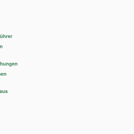
führer
en
chungen
ben
haus