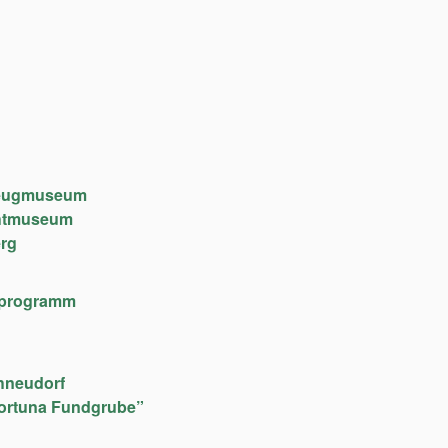
lzeugmuseum
chtmuseum
rg
lfeprogramm
hneudorf
ortuna Fundgrube”