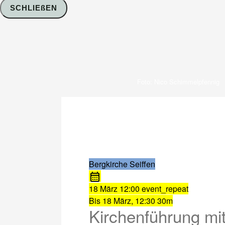
SCHLIEßEN
Foto: Nico Schimmelpfennig
Bergkirche Seiffen
18 März
12:00
event_repeat
Bis
18 März, 12:30
30m
Kirchenführung mit