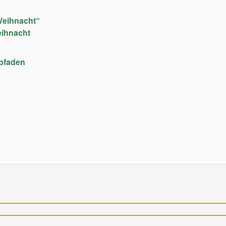
Weihnacht“
eihnacht
upfaden