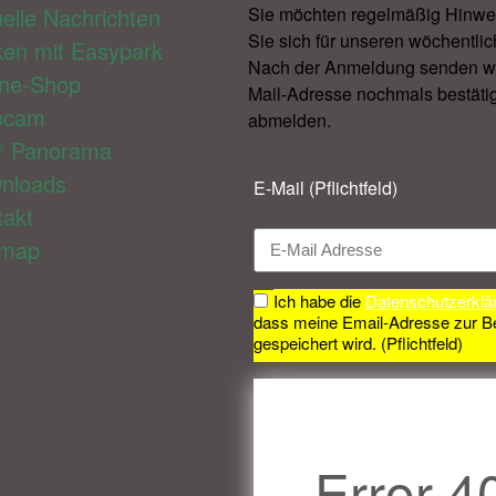
elle Nachrichten
Sie möchten regelmäßig Hinwe
Sie sich für unseren wöchentlic
ken mit Easypark
Nach der Anmeldung senden wir 
ine-Shop
Mail-Adresse nochmals bestätig
bcam
abmelden.​
° Panorama
nloads
E-Mail (Pflichtfeld)
takt
emap
Ich habe die
Datenschutzerklä
dass meine Email-Adresse zur B
gespeichert wird. (Pflichtfeld)
Error 4