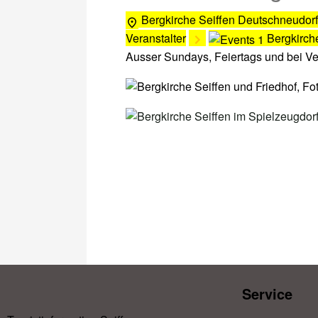
Bergkirche Seiffen
Deutschneudorf
Veranstalter
Bergkirch
Ausser Sundays, Feiertags und bei V
Service​