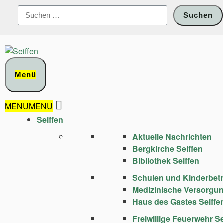
Zum
Suchen
Inhalt
nach:
springen
Menü
MENU
MENU
Seiffen
Aktuelle Nachrichten
Bergkirche Seiffen
Bibliothek Seiffen
Schulen und Kinder­bet
Medizinische Versorgu
Haus des Gastes Seiffe
Freiwillige Feuerwehr Se