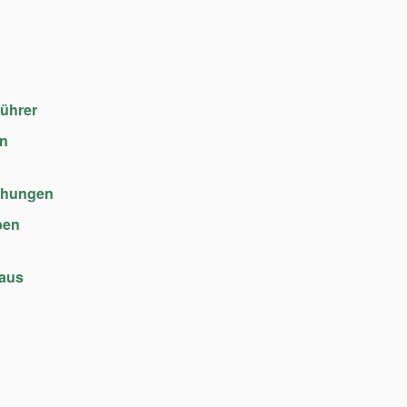
führer
en
chungen
ben
haus