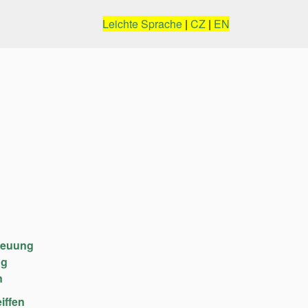
Leichte Sprache
|
CZ
|
EN
reuung
ng
n
iffen