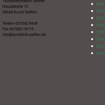
Touristinformation Seiffen
Aktu
Hauptstraße 73
Par
09548 Kurort Seiffen
Onl
Telefon 037362 8438
We
Fax 037362 76715
360
info@touristinfo-seiffen.de
Dow
Kon
Sit