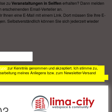
ise zu
Veranstal­tungen in Seiffen
erhalten? Dann melden
h erscheinenden Email-Verteiler an.
Ihnen eine E-Mail mit einem Link. Dort müssen Sie Ihre E-
en. Selbstverständlich können Sie sich jederzeit wieder
rung
zur Kenntnis genommen und akzeptiert. Ich stimme zu,
earbeitung meines Anliegens bzw. zum Newsletter-Versand
03