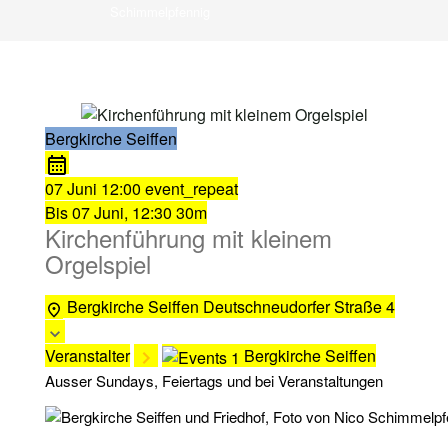
Schimmelpfennig
Bergkirche Seiffen
07 Juni
12:00
event_repeat
Bis
07 Juni, 12:30
30m
Kirchenführung mit kleinem
Orgelspiel
Bergkirche Seiffen
Deutschneudorfer Straße 4
Veranstalter
Bergkirche Seiffen
Ausser Sundays, Feiertags und bei Veranstaltungen