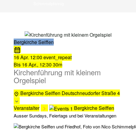
Schimmelpfennig
Bergkirche Seiffen
16 Apr.
12:00
event_repeat
Bis
16 Apr., 12:30
30m
Kirchenführung mit kleinem
Orgelspiel
Bergkirche Seiffen
Deutschneudorfer Straße 4
Veranstalter
Bergkirche Seiffen
Ausser Sundays, Feiertags und bei Veranstaltungen