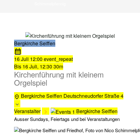
Schimmelpfennig
Bergkirche Seiffen
16 Juli
12:00
event_repeat
Bis
16 Juli, 12:30
30m
Kirchenführung mit kleinem
Orgelspiel
Bergkirche Seiffen
Deutschneudorfer Straße 4
Veranstalter
Bergkirche Seiffen
Ausser Sundays, Feiertags und bei Veranstaltungen