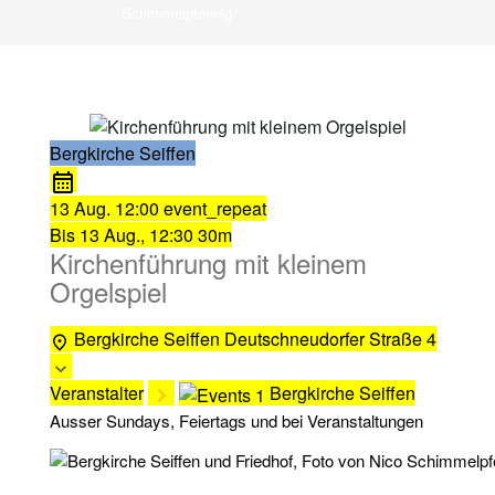
Schimmelpfennig
Bergkirche Seiffen
13 Aug.
12:00
event_repeat
Bis
13 Aug., 12:30
30m
Kirchenführung mit kleinem
Orgelspiel
Bergkirche Seiffen
Deutschneudorfer Straße 4
Veranstalter
Bergkirche Seiffen
Ausser Sundays, Feiertags und bei Veranstaltungen