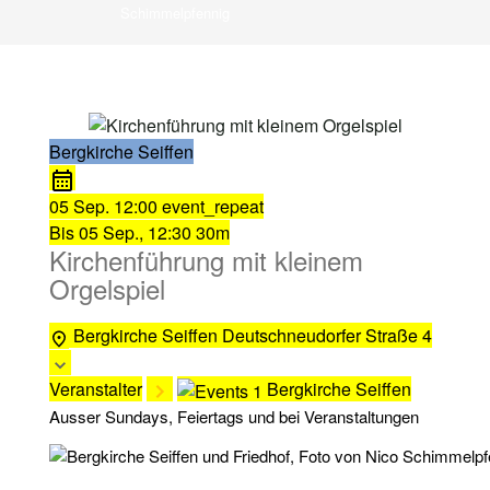
Schimmelpfennig
Bergkirche Seiffen
05 Sep.
12:00
event_repeat
Bis
05 Sep., 12:30
30m
Kirchenführung mit kleinem
Orgelspiel
Bergkirche Seiffen
Deutschneudorfer Straße 4
Veranstalter
Bergkirche Seiffen
Ausser Sundays, Feiertags und bei Veranstaltungen