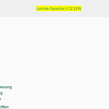
Leichte Sprache
|
CZ
|
EN
reuung
ng
n
iffen