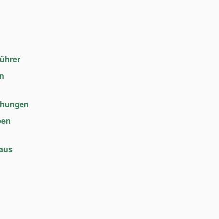
führer
en
chungen
ben
haus