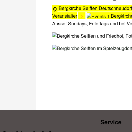
Bergkirche Seiffen
Deutschneudorf
Veranstalter
Bergkirch
Ausser Sundays, Feiertags und bei V
Service​