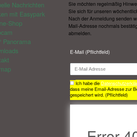
elle Nachrichten
Sie möchten regelmäßig Hinwe
Sie sich für unseren wöchentlic
ken mit Easypark
Nach der Anmeldung senden wir 
ine-Shop
Mail-Adresse nochmals bestätig
bcam
abmelden.​
° Panorama
nloads
E-Mail (Pflichtfeld)
takt
emap
Ich habe die
Datenschutzerklä
dass meine Email-Adresse zur B
gespeichert wird. (Pflichtfeld)
Error 4