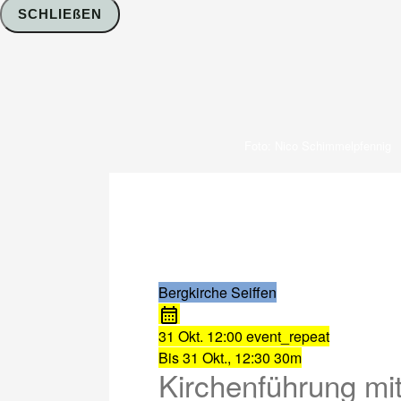
SCHLIEßEN
Foto: Nico Schimmelpfennig
Bergkirche Seiffen
31 Okt.
12:00
event_repeat
Bis
31 Okt., 12:30
30m
Kirchenführung mit