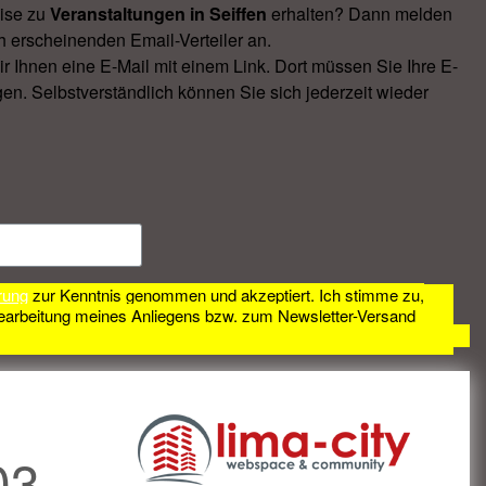
ise zu
Veranstal­tungen in Seiffen
erhalten? Dann melden
h erscheinenden Email-Verteiler an.
Ihnen eine E-Mail mit einem Link. Dort müssen Sie Ihre E-
en. Selbstverständlich können Sie sich jederzeit wieder
rung
zur Kenntnis genommen und akzeptiert. Ich stimme zu,
earbeitung meines Anliegens bzw. zum Newsletter-Versand
03