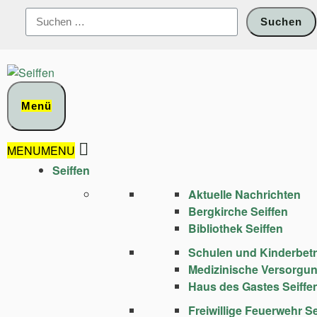
Zum
Suchen
Inhalt
nach:
springen
Menü
MENU
MENU
Seiffen
Aktuelle Nachrichten
Bergkirche Seiffen
Bibliothek Seiffen
Schulen und Kinder­bet
Medizinische Versorgu
Haus des Gastes Seiffe
Freiwillige Feuerwehr Se