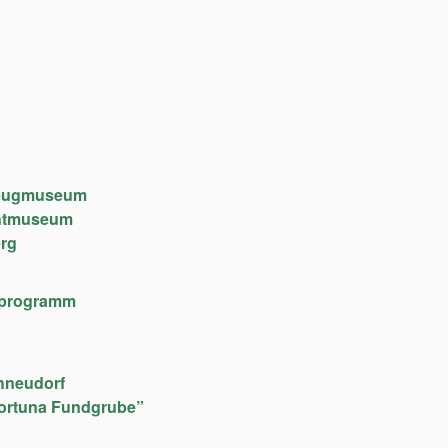
lzeugmuseum
chtmuseum
rg
lfeprogramm
hneudorf
ortuna Fundgrube”