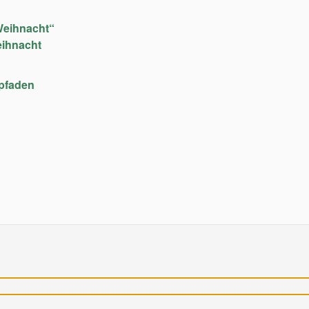
Weihnacht“
eihnacht
upfaden