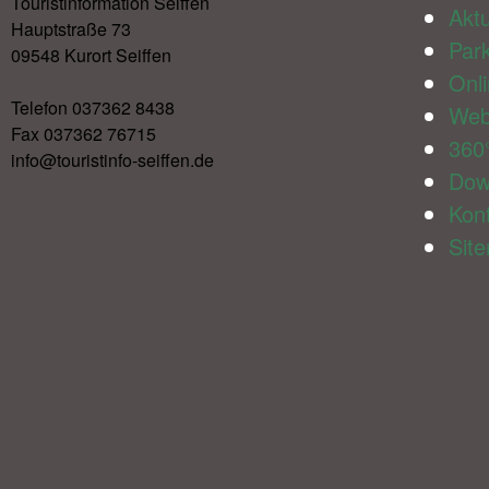
Touristinformation Seiffen
Aktu
Hauptstraße 73
Par
09548 Kurort Seiffen
Onl
Telefon 037362 8438
We
Fax 037362 76715
360
info@touristinfo-seiffen.de
Dow
Kon
Sit